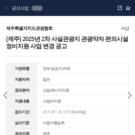
공
공모사업
1/12
유
하
기
제주특별자치도관광협회
마감
[제주] 2025년 2차 사설관광지 관광약자 편의시설
정비지원 사업 변경 공고
기관유형
정부/공공/지차제
지원자격
법인
공모분야
산업/에너지지원
지원내용
사업비지원
접수기간
25.11.20 ~ 25.12.31 00시 마감
심사기준
사업수행능력
공모지역
제주