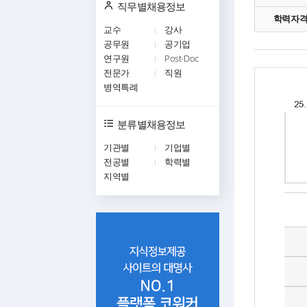
직무별채용정보
학력자
교수
강사
공무원
공기업
연구원
Post-Doc
전문가
직원
병역특례
분류별채용정보
기관별
기업별
전공별
학력별
지역별