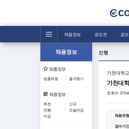
전
채용정보
공모전
공모
체
메
채용정보
뉴
진행
맞춤정보
가천대학
맞춤채용
즐겨찾기
가천대학교
조회수
3704
채용정보
추천
신규
진행
오늘마감
채용유
마감
접수기