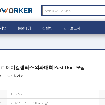
C
O
W
O
사업
논문매칭
컨설팅
연구보고서
R
K
E
R
로
고
교
 메디컬캠퍼스 의과대학 Post-Doc. 모집
8
즐겨찾기
0
형
Post-Doc
간
25.12.29 ~ 26.01.31 00시 마감