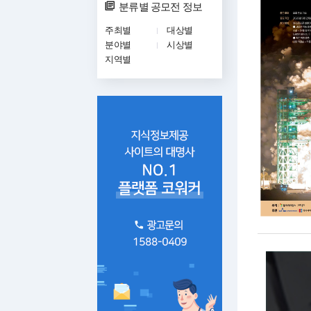
분류별 공모전 정보
주최별
대상별
분야별
시상별
지역별