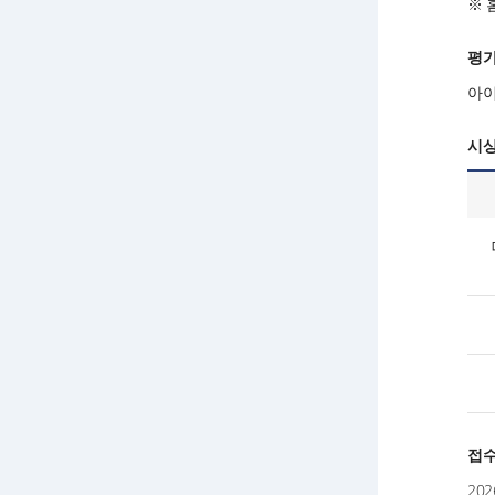
※ 
평
아이
시
접
202