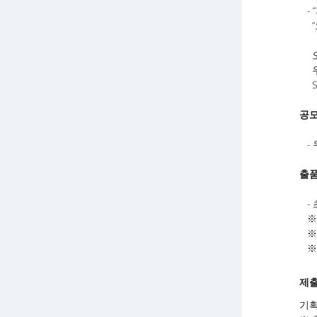
- 
“오
오늘
우주
SF
공
- 
출
- 
※ 
※ 
※ 
제
기획