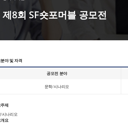
제8회 SF숏포머블 공모전
분야 및 자격
공모전 분야
문학/시나리오
모주제
/시나리오
모개요