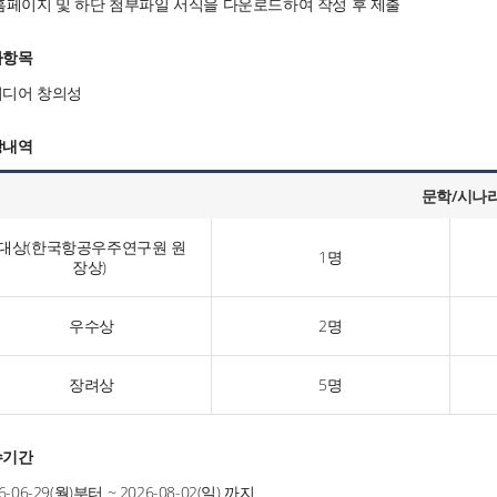
홈페이지 및 하단 첨부파일 서식을 다운로드하여 작성 후 제출
가항목
디어 창의성
상내역
문학/시나
대상(한국항공우주연구원 원
1명
장상)
우수상
2명
장려상
5명
수기간
6-06-29(월)부터 ~ 2026-08-02(일) 까지