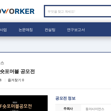
C
O
W
O
사업
논문매칭
컨설팅
연구보고서
R
K
E
R
로
고
언스
SF숏포머블 공모전
8
즐겨찾기
0
공모전 정보
주최사
동아사이언스