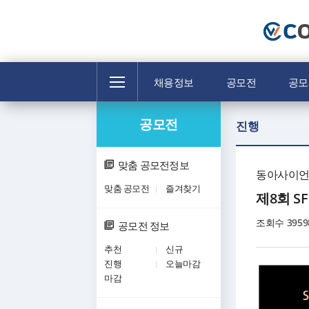
전
채용정보
공모전
공모
체
메
공모전
뉴
진행
맞춤 공모전정보
동아사이
맞춤 공모전
즐겨찾기
제8회 
조회수
3959
공모전 정보
추천
신규
진행
오늘마감
마감