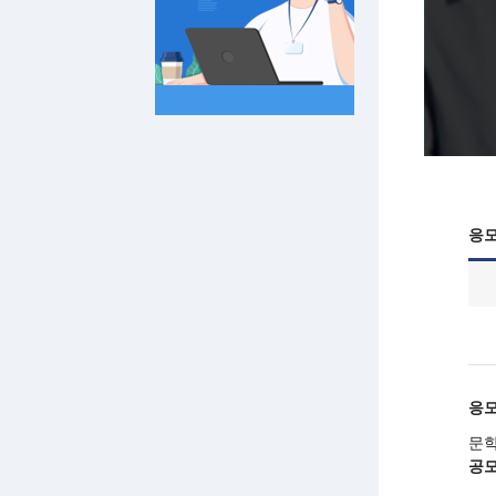
응모
응
문학
공