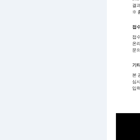
결과
※ 
접수
접수
온라
문의
기
본 
심사
입력