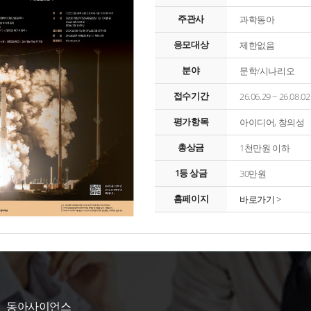
주관사
과학동아
응모대상
제한없음
분야
문학/시나리오
접수기간
26.06.29 ~ 26.08
평가항목
아이디어, 창의성
총상금
1천만원 이하
1등 상금
30만원
홈페이지
바로가기 >
동아사이언스