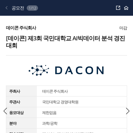
공
공모전
1/12
유
하
기
데이콘 주식회사
마감
[데이콘] 제3회 국민대학교 AI빅데이터 분석 경진
대회
주최사
데이콘 주식회사
주관사
국민대학교 경영대학원
응모대상
제한없음
분야
과학/공학