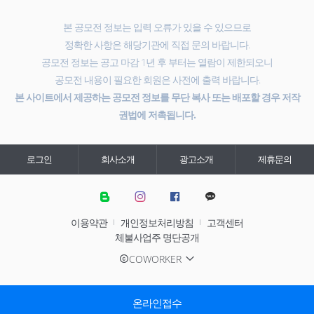
본 공모전 정보는 입력 오류가 있을 수 있으므로
정확한 사항은 해당기관에 직접 문의 바랍니다.
공모전 정보는 공고 마감 1년 후 부터는 열람이 제한되오니
공모전 내용이 필요한 회원은 사전에 출력 바랍니다.
본 사이트에서 제공하는 공모전 정보를 무단 복사 또는 배포할 경우 저작
권법에 저촉됩니다.
로그인
회사소개
광고소개
제휴문의
이용약관
개인정보처리방침
고객센터
체불사업주 명단공개
COWORKER
온라인접수
온라인접수
온라인접수
이메일접수
이메일접수
온라인접수
온라인접수
온라인접수
이메일접수
온라인접수
온라인접수
온라인접수