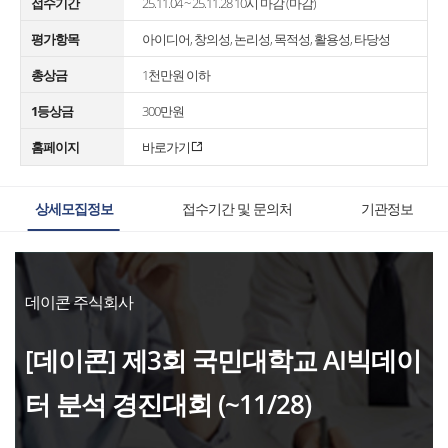
접수기간
25.11.04 ~ 25.11.28 10시 마감 (마감)
평가항목
아이디어, 창의성, 논리성, 목적성, 활용성, 타당성
총상금
1천만원 이하
1등상금
300만원
홈페이지
바로가기
상세모집정보
접수기간 및 문의처
기관정보
데이콘 주식회사
[데이콘] 제3회 국민대학교 AI빅데이
터 분석 경진대회 (~11/28)