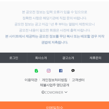
본 공모전 정보는 입력 오류가 있을 수 있으므로
정확한 사항은 해당기관에 직접 문의 바랍니다.
공모전 정보는 공고 마감 1년 후 부터는 열람이 제한되오니
공모전 내용이 필요한 회원은 사전에 출력 바랍니다.
본 사이트에서 제공하는 공모전 정보를 무단 복사 또는 배포할 경우 저작
권법에 저촉됩니다.
로그인
회사소개
광고소개
제휴문의
이용약관
개인정보처리방침
고객센터
체불사업주 명단공개
COWORKER
이메일접수
온라인접수
이메일접수
이메일접수
이메일접수
온라인접수
온라인접수
온라인접수
이메일접수
온라인접수
이메일접수
이메일접수