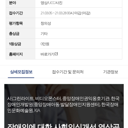
분야
영상/UCC/사진
접수기간
21.03.05 ~ 21.03.28 00시 마감 (마감)
평가항목
창의성
총상금
기타
1등상금
0만원
홈페이지
바로가기
상세모집정보
접수기간 및 문의처
기관정보
사)그린라이트, 비디오몬스터, 중앙장애인권익옹호기관, 한국
장애인개발원(중앙장애아동·발달장애인지원센터), 한국장애
인문화예술원, KIA
장애인에 대한 사회인식개선 영상공