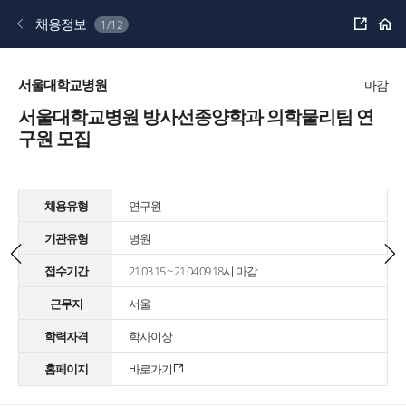
공
채용정보
1/12
유
하
기
서울대학교병원
마감
서울대학교병원 방사선종양학과 의학물리팀 연
구원 모집
채용유형
연구원
기관유형
병원
접수기간
21.03.15 ~ 21.04.09 18시 마감
근무지
서울
학력자격
학사이상
홈페이지
바로가기