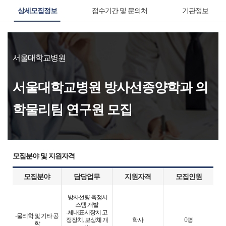
상세모집정보
접수기간 및 문의처
기관정보
서울대학교병원
서울대학교병원 방사선종양학과 의
학물리팀 연구원 모집
모집분야 및 지원자격
모집분야
담당업무
지원자격
모집인원
-방사선량 측정시
스템 개발
-체내표시장치 고
-물리학 및 기타 공
정장치, 보상체 개
학사
0명
학