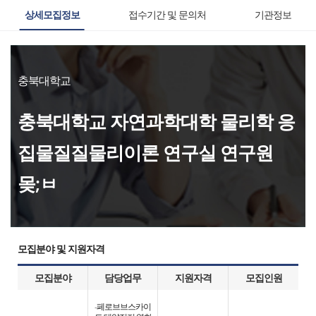
상세모집정보
접수기간 및 문의처
기관정보
충북대학교
충북대학교 자연과학대학 물리학 응
집물질질물리이론 연구실 연구원
몾;ㅂ
모집분야 및 지원자격
모집분야
담당업무
지원자격
모집인원
-페로브브스카이