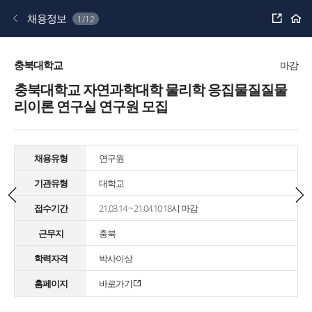
공
채용정보
1/12
유
하
기
충북대학교
마감
충북대학교 자연과학대학 물리학 응집물질질물
리이론 연구실 연구원 모집
채용유형
연구원
기관유형
대학교
접수기간
21.03.14 ~ 21.04.10 18시 마감
근무지
충북
학력자격
박사이상
홈페이지
바로가기