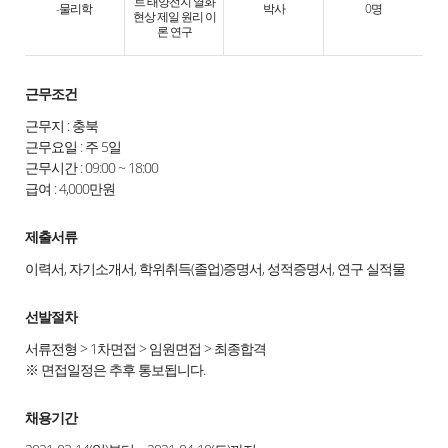
트 태양전지 열화
-물리학
박사
0명
현상 제일 원리 이
론 연구
근무조건
근무지 : 충북
근무요일 : 주 5일
근무시간 : 09:00 ~ 18:00
급여 : 4,000만원
제출서류
이력서, 자기소개서, 학위취득(졸업)증명서, 성적증명서, 연구 실적물
선발절차
서류전형 > 1차면접 > 임원면접 > 최종합격
※ 면접일정은 추후 통보됩니다.
채용기간