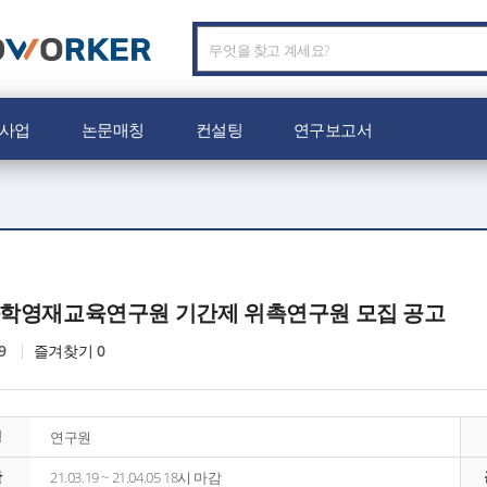
C
O
W
O
사업
논문매칭
컨설팅
연구보고서
R
K
E
R
로
고
T 과학영재교육연구원 기간제 위촉연구원 모집 공고
9
즐겨찾기
0
형
연구원
간
21.03.19 ~ 21.04.05 18시 마감