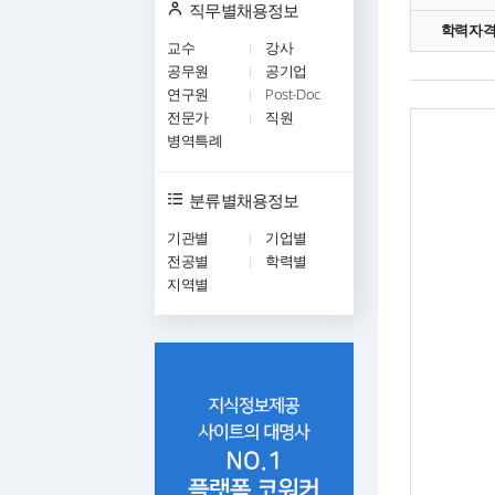
직무별채용정보
학력자
교수
강사
공무원
공기업
연구원
Post-Doc
전문가
직원
병역특례
분류별채용정보
기관별
기업별
전공별
학력별
지역별