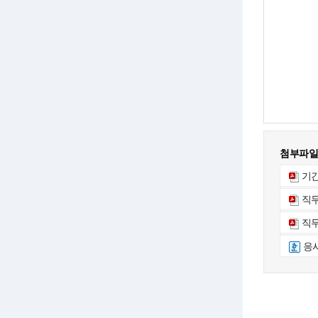
첨부파일
기간
직무
직무
응시