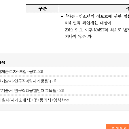
(
4
)
제근로자+모집+공고.pdf
기술서-연구직a(영재키움팀).pdf
기술서-연구직b(융합인재교육팀).pdf
원서(자기소개서)+및+동의서+양식.hwp
이메일접