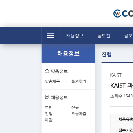
전
채용정보
공모전
공모
체
메
채용정보
뉴
진행
맞춤정보
KAIST
맞춤채용
즐겨찾기
KAIS
조회수
1545
채용정보
추천
신규
진행
오늘마감
채용유
마감
접수기