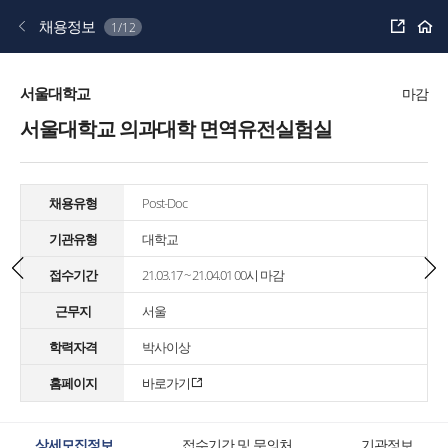
공
채용정보
1/12
유
하
기
서울대학교
마감
서울대학교 의과대학 면역유전실험실
채용유형
Post-Doc
기관유형
대학교
접수기간
21.03.17 ~ 21.04.01 00시 마감
근무지
서울
학력자격
박사이상
홈페이지
바로가기
상세모집정보
접수기간 및 문의처
기관정보