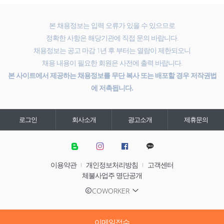
본 채용정보는 입력 오류가 있을 수 있으므로
정확한 사항은 해당기관에 직접 문의 바랍니다.
채용정보는 공고 마감 1년 후 부터는 열람이 제한되오니
채용 내용이 필요한 회원은 사전에 출력 바랍니다.
본 사이트에서 제공하는 채용정보를 무단 복사 또는 배포할 경우 저작권법
에 저촉됩니다.
로그인
회사소개
광고소개
제휴문의
이용약관
개인정보처리방침
고객센터
체불사업주 명단공개
COWORKER
이메일접수
온라인접수
온라인접수
온라인접수
온라인접수
온라인접수
온라인접수
온라인접수
온라인접수
온라인접수
온라인접수
온라인접수