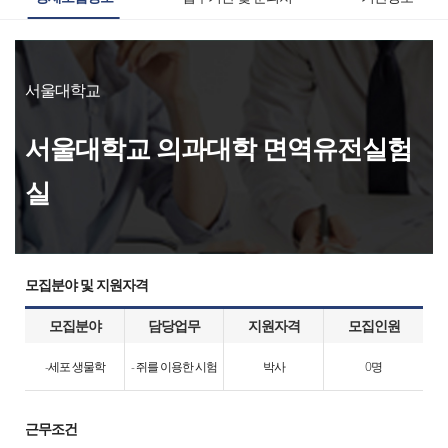
서울대학교
서울대학교 의과대학 면역유전실험
실
모집분야 및 지원자격
모집분야
담당업무
지원자격
모집인원
-세포 생물학
- 쥐를 이용한 시험
박사
0명
근무조건