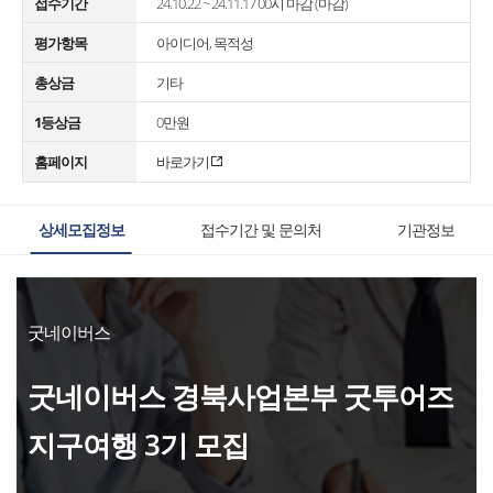
접수기간
24.10.22 ~ 24.11.17 00시 마감 (마감)
평가항목
아이디어, 목적성
총상금
기타
1등상금
0만원
홈페이지
바로가기
상세모집정보
접수기간 및 문의처
기관정보
굿네이버스
굿네이버스 경북사업본부 굿투어즈
지구여행 3기 모집