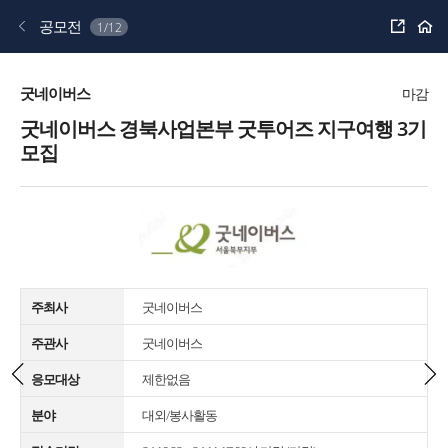
공
공모전
1/12
유
하
기
굿네이버스
마감
굿네이버스 경북사업본부 굿투어즈 지구여행 3기
모집
주최사
굿네이버스
주관사
굿네이버스
응모대상
제한없음
분야
대외/봉사활동