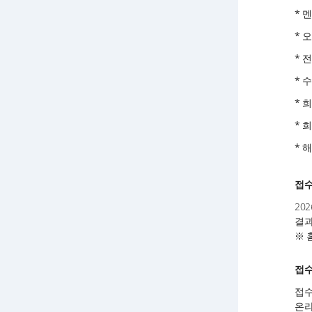
* 
* 
* 
* 
* 
* 
* 
접
202
결과
※ 
접수
접수
온라