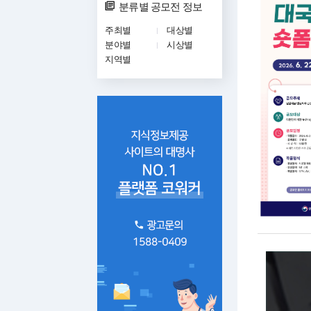
분류별 공모전 정보
주최별
대상별
분야별
시상별
지역별