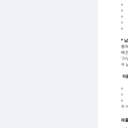
○
○
○
○
○
* 
원재
예견
'2
※ 
작
○
○
○
※ 
제