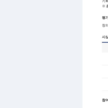
기획
※ 
평
창
시
참여