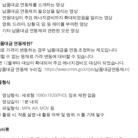
납품대금 연동제를 소개하는 영상
납품대금 연동제의 필요성을 알리는 영상
연동대상이 주요 에너지경비까지 확대되었음을 알리는 영상
영화, 드라마, 상황극, 밈 등 재미를 부여한 영상
기타 납품대금 연동제와 관련된 모든 영상
납품대금 연동제란?
료 가격이 변동하는 경우 납품대금을 연동·조정하는 제도입니다.
할 수 없는 원재료 가격 변동에 대비할 수 있습니다.
6년 12월부터 대상이 확대되어 주요 에너지경비도 대상이 되었습니다.
납품대금 연동제 누리집 :
https://www.smes.go.kr/pis(납품대금연동제.kr)
품형식
영상형식 : 세로형 1080x1920(FHD), 장르 제한 없음
영상길이 : 1분 내외
파일형식 : MP4, AVI, MOV 등
AI 활용 시, 작품 설명 내 활용 여부 및 범위, AI 툴 기재 필수
출서류