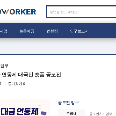
C
O
W
O
사업
논문매칭
컨설팅
연구보고서
R
K
E
R
로
고
기업부
 연동제 대국민 숏폼 공모전
1
즐겨찾기
0
공모전 정보
주최사
중소벤처기업부