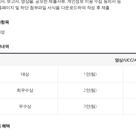
서, 보고서, 영상물, 공모전 제출서류, 개인정보 이용 수집 동의서 등
홈페이지 및 하단 첨부파일 서식을 다운로드하여 작성 후 제출
가항목
의성
상내역
영상/UCC
대상
1인(팀)
최우수상
2인(팀)
우수상
3인(팀)
 혜택