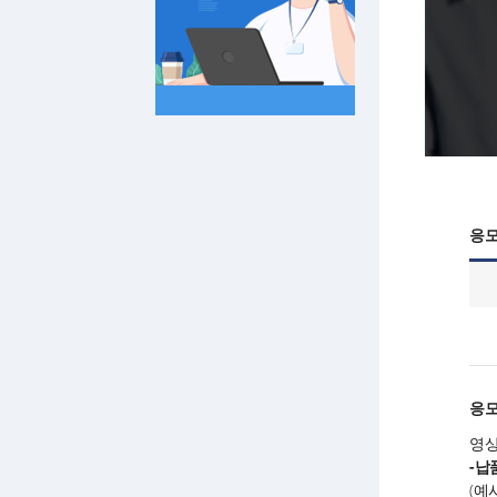
응모
응
영상
-납
(예