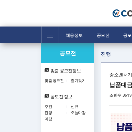
전
채용정보
공모전
공모
체
메
공모전
뉴
진행
맞춤 공모전정보
중소벤처
맞춤 공모전
즐겨찾기
납품대금
조회수
3619
공모전 정보
추천
신규
진행
오늘마감
마감