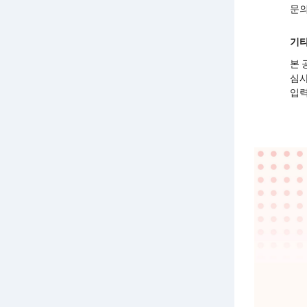
문의
기
본 
심사
입력