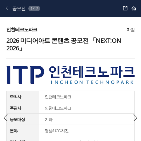
공
공모전
1/12
유
하
기
인천테크노파크
마감
2026 미디어아트 콘텐츠 공모전 「NEXT:ON
2026」
주최사
인천테크노파크
주관사
인천테크노파크
응모대상
기타
분야
영상/UCC/사진