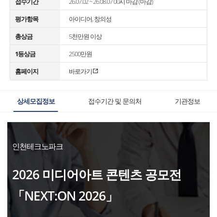
접수기간
26.07.02 ~ 26.08.07 00시 마감 (마감)
평가항목
아이디어, 창의성
총상금
5천만원 이상
1등상금
2500만원
홈페이지
바로가기
상세모집정보
접수기간 및 문의처
기관정보
인천테크노파크
2026 미디어아트 콘텐츠 공모전
「NEXT:ON 2026」