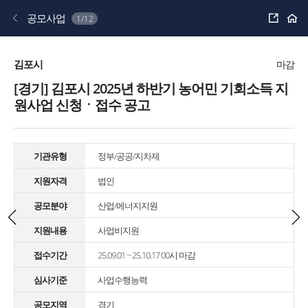
공
공모사업
1/12
유
하
기
김포시
마감
[경기] 김포시 2025년 하반기 농어민 기회소득 지
원사업 신청ㆍ접수 공고
기관유형
정부/공공/지차제
지원자격
법인
공모분야
산업/에너지지원
지원내용
사업비지원
접수기간
25.09.01 ~ 25.10.17 00시 마감
심사기준
사업수행능력
공모지역
경기