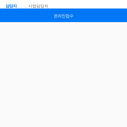
담당자
사업담당자
전화
031-5186-4254
온라인접수
이메일접수
이메일접수
온라인접수
온라인접수
이메일접수
온라인접수
이메일접수
이메일접수
온라인접수
온라인접수
이메일접수
시작일
25.09.01(목)
종료일
25.10.17(금)
온라인접수
기관정보
기관
김포시
홈페이지
바로가기 >
주소
경기 광주시 곤지암읍 경충대로 731
EMAIL
@