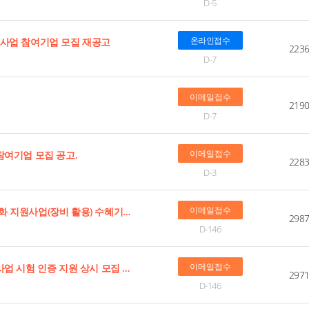
D-5
온라인접수
원사업 참여기업 모집 재공고
223
D-7
이메일접수
219
D-7
이메일접수
션 참여기업 모집 공고.
228
D-3
이메일접수
2026년 그린바이오 소재 첨단분석시스템 활성화 지원사업(장비 활용) 수혜기업 모집 공고
298
D-146
이메일접수
[부산] 2026년 항공부품산업 기술고도화 지원사업 시험 인증 지원 상시 모집 공고
297
D-146