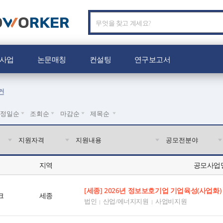
C
O
W
O
사업
논문매칭
컨설팅
연구보고서
R
K
E
건
R
로
수정일순
조회순
마감순
제목순
고
지역
공모사업
크
세종
법인
산업/에너지지원
사업비지원