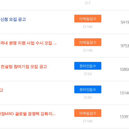
D-7
이메일접수
 신청 모집 공고
541
D-146
이메일접수
기술 [강원] 원주시 2026년 중소기업 지식재산 국내 분쟁 지원 사업 수시 모집 공고
975
D-146
온라인접수
육ㆍ컨설팅 참여기업 모집 공고
1085
D-54
온라인접수
공고
1314
D-69
이메일접수
[경남ㆍ부산ㆍ울산ㆍ전남] 2026년 중소조선 함정MRO 글로벌 경쟁력 강화지원사업 함정MRO 전문인력양성 참여기업 모집 공고
1339
D-146