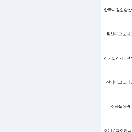
울산테크노파
전남테크노파
조달품질원
KO