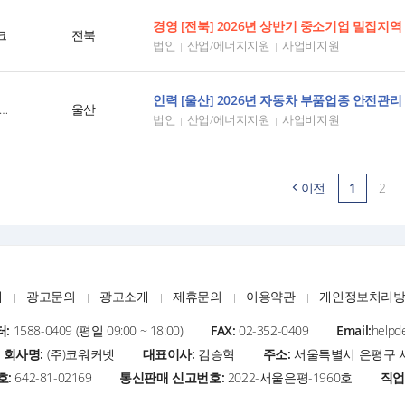
크
전북
법인
산업/에너지지원
사업비지원
울산경제일자리진흥원
울산
법인
산업/에너지지원
사업비지원
이전
1
2
개
광고문의
광고소개
제휴문의
이용약관
개인정보처리
:
1588-0409 (평일 09:00 ~ 18:00)
FAX:
02-352-0409
Email:
helpd
회사명:
(주)코워커넷
대표이사:
김승혁
주소:
서울특별시 은평구 서
호:
642-81-02169
통신판매 신고번호:
2022-서울은평-1960호
직업