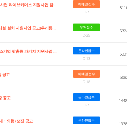
이메일접수
[경남] 2026년 (예비)사회적기업 판로개척 지원사업 라이브커머스 지원사업 참가기업 모집 공고
511
D-7
우편접수
[대구] 달서구 2026년 2차 소규모 사업장 방지시설 설치 지원사업 공고(우리동네 맑은공기 패키지 지원사업)
532
D-25
온라인접수
[대전] 2026년 2차 K-방산 생태계 활성화 및 강소기업 맞춤형 패키지 지원사업 IAMSEC 2026 (국제 육군 M&S학술 컨퍼런스) 전시참가 지원기업 추가모집 공고
533
D-13
이메일접수
집 공고
508
D-18
온라인접수
장 공고
144
D-7
온라인접수
국내ㆍ외형) 모집 공고
133