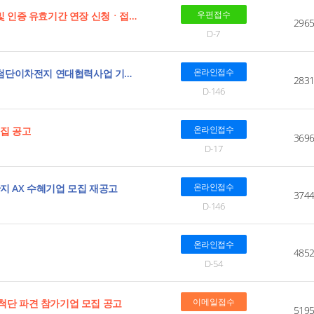
우편접수
2026년 제3회 우수재활용제품(GR) 인증 신규 및 인증 유효기간 연장 신청ㆍ접수 공고
296
D-7
온라인접수
2026년 울산시ㆍ경주시ㆍ포항시 해오름동맹 첨단이차전지 연대협력사업 기업지원 수혜기업 상시 모집 공고
283
D-146
온라인접수
모집 공고
369
D-17
온라인접수
단지 AX 수혜기업 모집 재공고
374
D-146
온라인접수
485
D-54
이메일접수
개척단 파견 참가기업 모집 공고
519