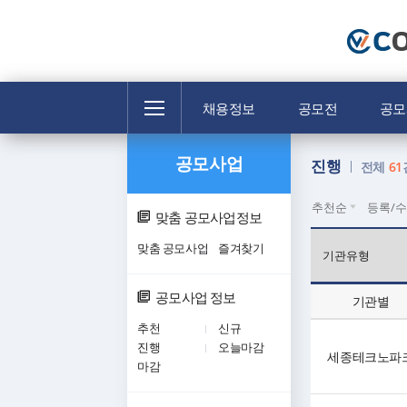
전
채용정보
공모전
공모
체
메
공모사업
뉴
진행
전체
61
추천순
등록/
맞춤 공모사업정보
맞춤 공모사업
즐겨찾기
공모사업 정보
기관별
추천
신규
진행
오늘마감
세종테크노파
마감