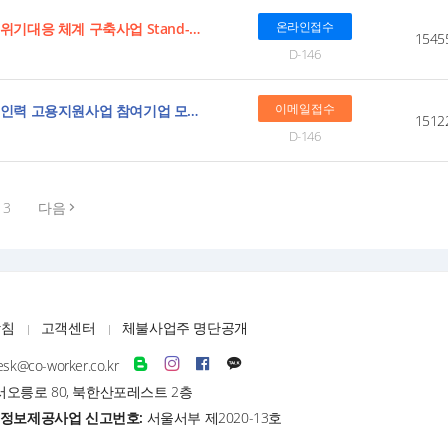
온라인접수
경영 [전북] 2026년 상반기 중소기업 밀집지역 위기대응 체계 구축사업 Stand-up 맞춤지원 모집 공고
1545
D-146
이메일접수
인력 [울산] 2026년 자동차 부품업종 안전관리 인력 고용지원사업 참여기업 모집 공고(지역ㆍ산업맞춤형 일자리지원 사업(자율계정))
1512
D-146
3
다음
방침
고객센터
체불사업주 명단공개
esk@co-worker.co.kr
오릉로 80, 북한산포레스트 2층
정보제공사업 신고번호:
서울서부 제2020-13호