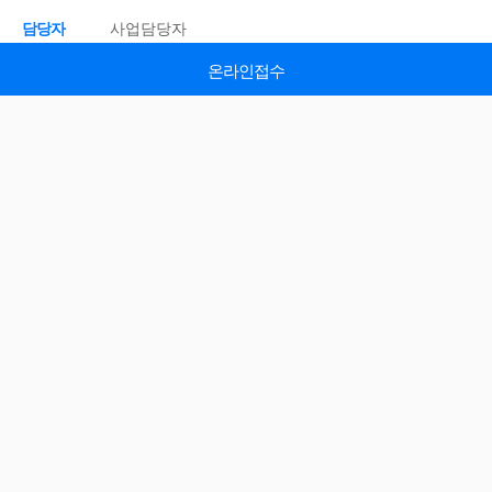
담당자
사업담당자
전화
02-3219-4103
온라인접수
온라인접수
온라인접수
이메일접수
이메일접수
온라인접수
온라인접수
이메일접수
온라인접수
온라인접수
우편접수
우편접수
시작일
25.11.26(목)
종료일
25.12.29(금)
온라인접수
기관정보
기관
중소벤처기업진흥공단
홈페이지
바로가기 >
주소
경남 진주시 동진로 430
EMAIL
@