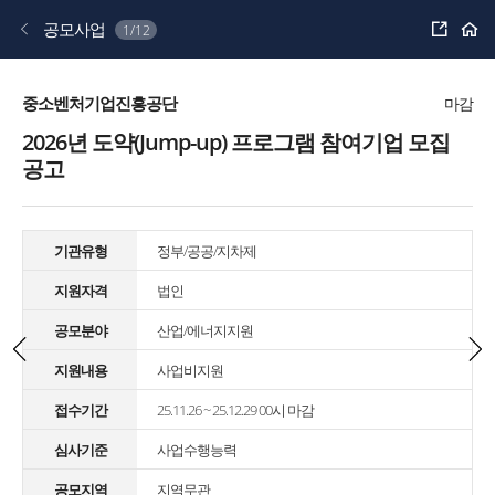
공
공모사업
1/12
유
하
기
중소벤처기업진흥공단
마감
2026년 도약(Jump-up) 프로그램 참여기업 모집
공고
기관유형
정부/공공/지차제
지원자격
법인
공모분야
산업/에너지지원
지원내용
사업비지원
접수기간
25.11.26 ~ 25.12.29 00시 마감
심사기준
사업수행능력
공모지역
지역무관