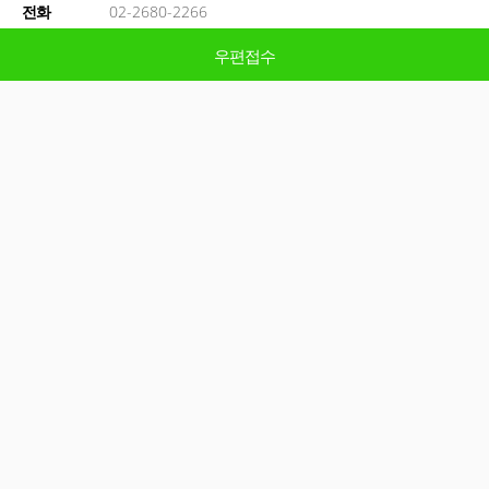
전화
02-2680-2266
시작일
26.02.09(목)
온라인접수
이메일접수
온라인접수
이메일접수
이메일접수
이메일접수
이메일접수
온라인접수
온라인접수
이메일접수
우편접수
우편접수
종료일
26.06.30(금)
우편접수
기관정보
기관
광명시
홈페이지
바로가기 >
주소
경기 광명시 시청로 20
EMAIL
@