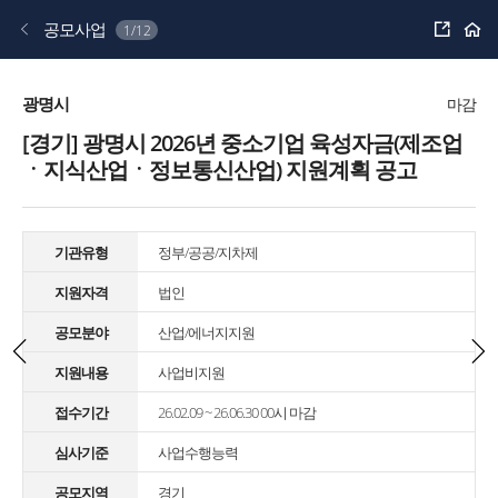
공
공모사업
1/12
유
하
기
광명시
마감
[경기] 광명시 2026년 중소기업 육성자금(제조업
ㆍ지식산업ㆍ정보통신산업) 지원계획 공고
기관유형
정부/공공/지차제
지원자격
법인
공모분야
산업/에너지지원
지원내용
사업비지원
접수기간
26.02.09 ~ 26.06.30 00시 마감
심사기준
사업수행능력
공모지역
경기