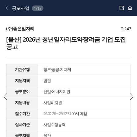
공
공모사업
1/12
유
하
기
(주)좋은일자리
D-147
[울산] 2026년 청년일자리도약장려금 기업 모집
공고
기관유형
정부/공공/지차제
지원자격
법인
공모분야
산업/에너지지원
지원내용
사업비지원
접수기간
26.02.26 ~ 26.12.31 00시 마감
심사기준
사업수행능력
공모지역
울산