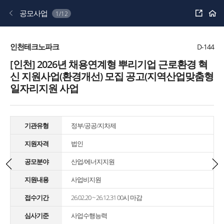
공
공모사업
1/12
유
하
기
인천테크노파크
D-144
[인천] 2026년 채용연계형 뿌리기업 근로환경 혁
신 지원사업(환경개선) 모집 공고(지역산업맞춤형
일자리지원 사업
기관유형
정부/공공/지차제
지원자격
법인
공모분야
산업/에너지지원
지원내용
사업비지원
접수기간
26.02.20 ~ 26.12.31 00시 마감
심사기준
사업수행능력