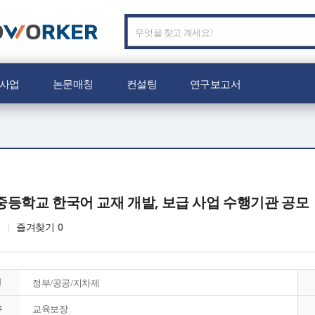
C
O
W
O
사업
논문매칭
컨설팅
연구보고서
R
K
E
R
로
고
중등학교 한국어 교재 개발, 보급 사업 수행기관 공모
즐겨찾기
0
형
정부/공공/지차제
야
교육보장