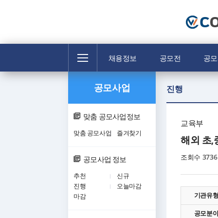
전
채용정보
공모전
공모
체
메
공모사업
뉴
진행
맞춤 공모사업정보
교육부
맞춤 공모사업
즐겨찾기
해외 초,
조회수
3736
공모사업 정보
추천
신규
진행
오늘마감
기관유
마감
공모분