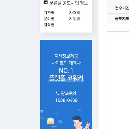
분류별 공모사업 정보
접수기
기관별
자격별
분야별
지원별
공모지
지역별