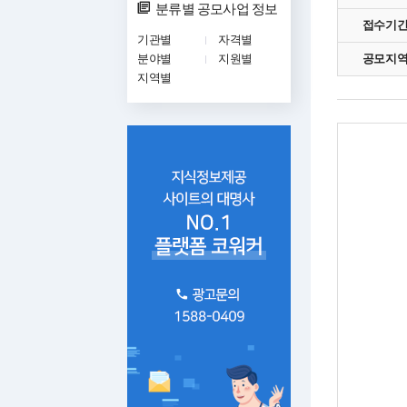
분류별 공모사업 정보
접수기
기관별
자격별
분야별
지원별
공모지
지역별