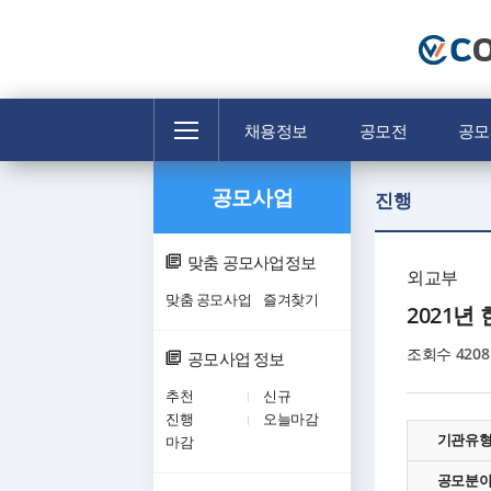
전
채용정보
공모전
공모
체
메
공모사업
뉴
진행
맞춤 공모사업정보
외교부
맞춤 공모사업
즐겨찾기
2021
조회수
4208
공모사업 정보
추천
신규
진행
오늘마감
기관유
마감
공모분