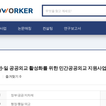
C
O
W
O
사업
논문매칭
컨설팅
연구보고서
R
K
E
R
로
고
년 한-일 공공외교 활성화를 위한 민간공공외교 지원사
즐겨찾기
0
형
정부/공공/지차제
야
행정/통일/외교