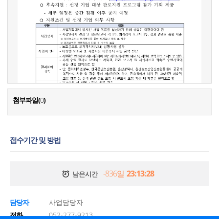
첨부파일(
0
)
접수기간 및 방법
-836일
23:13:28
남은시간
담당자
사업담당자
전화
052-277-9213