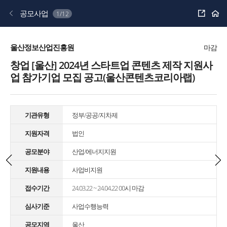
공
공모사업
1/12
유
하
기
울산정보산업진흥원
마감
창업 [울산] 2024년 스타트업 콘텐츠 제작 지원사
업 참가기업 모집 공고(울산콘텐츠코리아랩)
기관유형
정부/공공/지차제
지원자격
법인
공모분야
산업/에너지지원
지원내용
사업비지원
접수기간
24.03.22 ~ 24.04.22 00시 마감
심사기준
사업수행능력
공모지역
울산