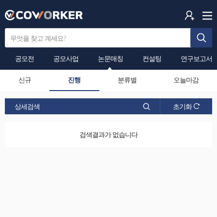
검
색
어
공모전
공모사업
논문매칭
컨설팅
연구보고서
입
력
신규
진행
분류별
오늘마감
찾
상세검색
초기화
기
검색결과가 없습니다